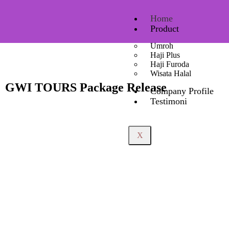
Home
Product
Umroh
Haji Plus
Haji Furoda
Wisata Halal
GWI TOURS Package Release
Company Profile
Testimoni
X